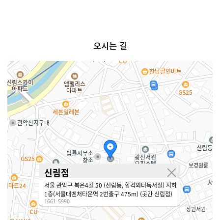
오시는 길
신림점
서울 관악구 복은4길 50 (신림동, 합격의터독서실) 지하
1층(서울대벤처타운역 2번출구 475m) (곳간 신림점)
1661-5990