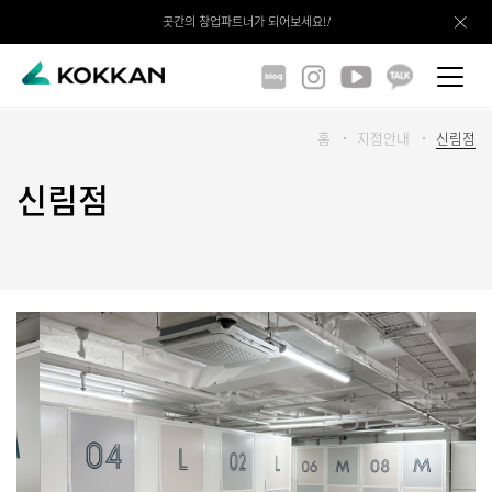
곳간의 창업파트너가 되어보세요!
!
홈
지점안내
신림점
신림점